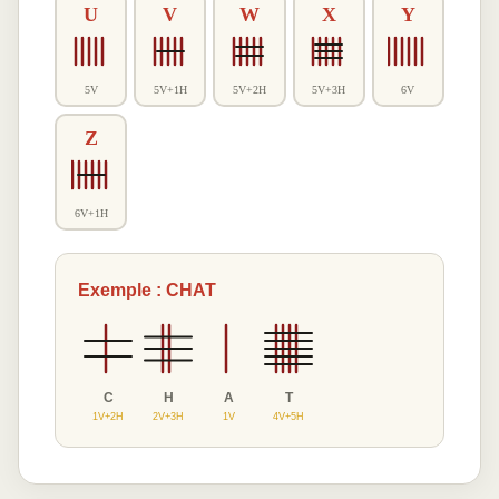
U
V
W
X
Y
5V
5V+1H
5V+2H
5V+3H
6V
Z
6V+1H
Exemple : CHAT
C
H
A
T
1V+2H
2V+3H
1V
4V+5H