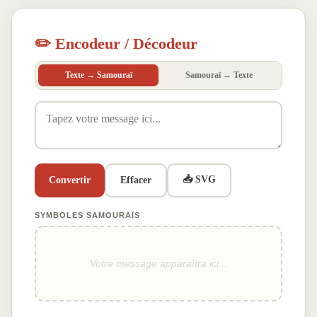
✏️ Encodeur / Décodeur
Texte → Samouraï
Samouraï → Texte
📥 SVG
Convertir
Effacer
SYMBOLES SAMOURAÏS
Votre message apparaîtra ici...