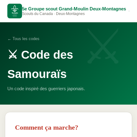
5e Groupe scout Grand-Moulin Deux-Montagnes
Scouts du Canada · Deux-Montagnes
⚔️
← Tous les codes
⚔️ Code des
Samouraïs
Un code inspiré des guerriers japonais.
Comment ça marche?