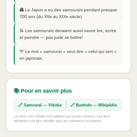
🏯 Le Japon a eu des samouraïs pendant presque
700 ans (du XIIe au XIXe siècle).
📝 Les samouraïs devaient aussi savoir lire, écrire
et peindre — pas juste se battre!
🎌 Le mot « samouraï » veut dire « celui qui sert »
en japonais.
📚 Pour en savoir plus
🔗 Samouraï — Vikidia
🔗 Bushido — Wikipédia
Les liens vers Vikidia sont adaptés aux jeunes lecteurs. Les liens
Wikipédia sont plus détaillés pour les animateurs et parents.