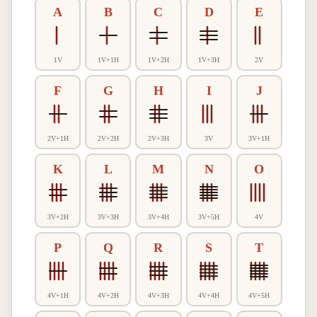
A
B
C
D
E
1V
1V+1H
1V+2H
1V+3H
2V
F
G
H
I
J
2V+1H
2V+2H
2V+3H
3V
3V+1H
K
L
M
N
O
3V+2H
3V+3H
3V+4H
3V+5H
4V
P
Q
R
S
T
4V+1H
4V+2H
4V+3H
4V+4H
4V+5H