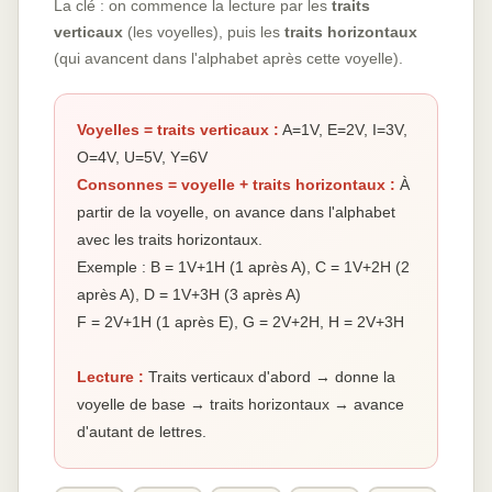
La clé : on commence la lecture par les
traits
verticaux
(les voyelles), puis les
traits horizontaux
(qui avancent dans l'alphabet après cette voyelle).
Voyelles = traits verticaux :
A=1V, E=2V, I=3V,
O=4V, U=5V, Y=6V
Consonnes = voyelle + traits horizontaux :
À
partir de la voyelle, on avance dans l'alphabet
avec les traits horizontaux.
Exemple : B = 1V+1H (1 après A), C = 1V+2H (2
après A), D = 1V+3H (3 après A)
F = 2V+1H (1 après E), G = 2V+2H, H = 2V+3H
Lecture :
Traits verticaux d'abord → donne la
voyelle de base → traits horizontaux → avance
d'autant de lettres.