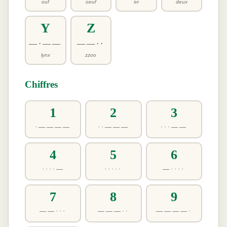
ouf
oeuf
ivr
deux
Y
Z
—·——
——··
lynx
zzoo
Chiffres
1
2
3
·————
··———
···——
4
5
6
····—
·····
—····
7
8
9
——···
———··
————·