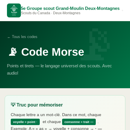
5e Groupe scout Grand-Moulin Deux-Montagnes
Scouts du Canada · Deux-Montagnes
📡
← Tous les codes
📡 Code Morse
Points et tirets — le langage universel des scouts. Avec
audio!
💡 Truc pour mémoriser
Chaque lettre a un mot-clé. Dans ce mot, chaque
et chaque
.
voyelle = point ·
consonne = trait —
Exemple: A = « as » → voyelle + consonne →
· —