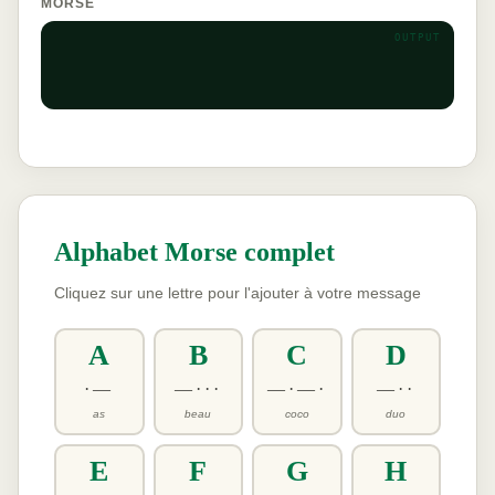
MORSE
Alphabet Morse complet
Cliquez sur une lettre pour l'ajouter à votre message
A
B
C
D
·—
—···
—·—·
—··
as
beau
coco
duo
E
F
G
H