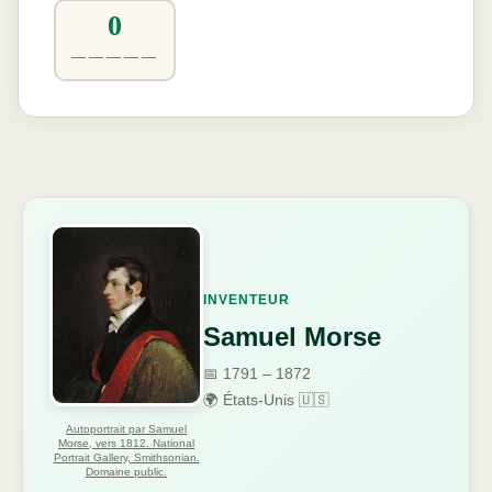
0
—————
INVENTEUR
Samuel Morse
📅 1791 – 1872
🌍 États-Unis 🇺🇸
Autoportrait par Samuel
Morse, vers 1812. National
Portrait Gallery, Smithsonian.
Domaine public.