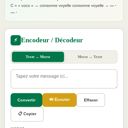
C = « coco » → consonne voyelle consonne voyelle →
— ·
— ·
Encodeur / Décodeur
⚡
Texte → Morse
Morse → Texte
🔊 Écouter
Convertir
Effacer
📋 Copier