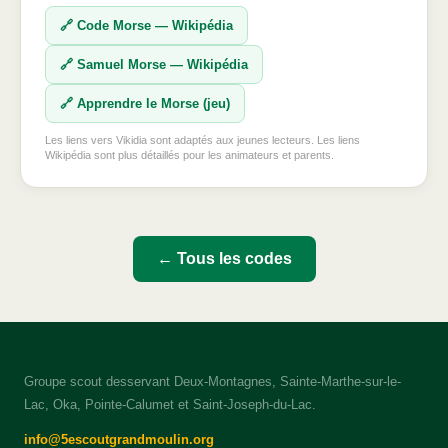
🔗 Code Morse — Wikipédia
🔗 Samuel Morse — Wikipédia
🔗 Apprendre le Morse (jeu)
Les liens vers Vikidia sont adaptés aux jeunes lecteurs. Les liens
Wikipédia sont plus détaillés pour les animateurs et parents.
← Tous les codes
Groupe scout desservant Deux-Montagnes, Sainte-Marthe-sur-le-
Lac, Oka, Pointe-Calumet et Saint-Joseph-du-Lac.
info@5escoutgrandmoulin.org