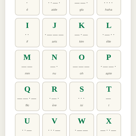
·
··—·
——·
····
é
aide
glu
haha
I
J
K
L
··
·———
—·—
·—··
if
arts
kim
élie
M
N
O
P
——
—·
———
·——·
mm
nu
oh
apte
Q
R
S
T
——·—
·—·
···
—
flic
ère
isi
t
U
V
W
X
··—
···—
·——
—··—